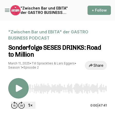
"Zwischen Bar und EBITA"
+ Follow
der GASTRO BUSINESS
PODCAST
"Zwischen Bar und EBITA" der GASTRO
BUSINESS PODCAST
Sonderfolge SESES DRINKS: Road
to Million
March 11, 2025
•
Till Sprackties & Lars Eggers
•
Share
Season 1
•
Episode 2
Use Left/Right to seek, Home/End to jump to st
0:00
|
47:41